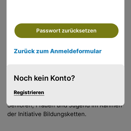
Veranstaltungskalender bleiben Sie auf
dem Laufenden welche Elternabende,
Fachvorträge, Messen oder
Infoveranstaltungen in Ihrer Region
stattfinden.
Neugierig geworden?
Besuchen Sie
Zurück zum Anmeldeformular
www.parentsonboard.de
und bringen
Sie sich und Ihr Kind gemeinsam auf Kurs
Richtung Traumberuf!
Noch kein Konto?
#parentsonboard wird gefördert vom
Registrieren
Bundesministerium für Bildung, Familie,
Senioren, Frauen und Jugend im Rahmen
der Initiative Bildungsketten.