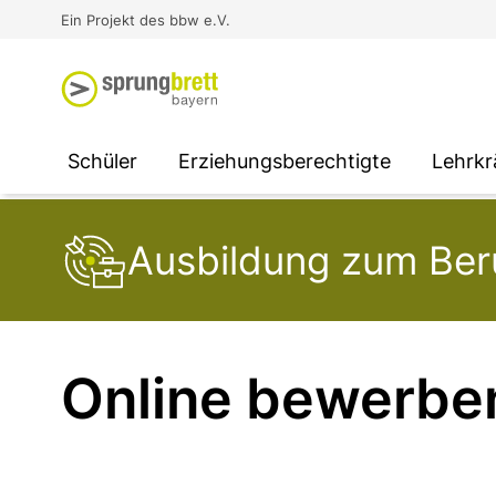
Virtual Reality an Schulen
Media
Berufsorientierung
Ausbildung und Arbeit -
Ein Projekt des bbw e.V.
Unterstützung für
Unternehmen
SOCIAL MEDIA
SOCIAL MEDIA
SOCIAL MEDIA
Schüler
Erziehungsberechtigte
Lehrkr
Ausbildung zum Beru
Online bewerbe