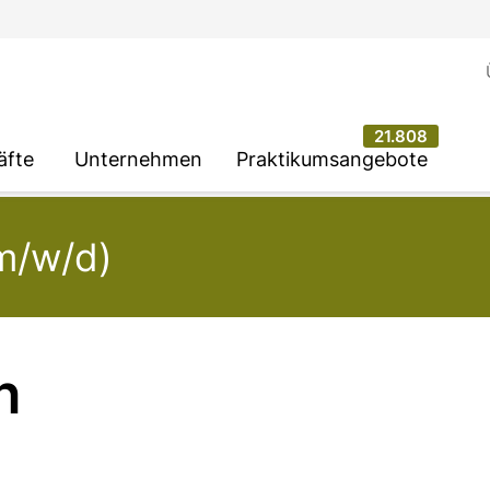
21.808
äfte
Unternehmen
Praktikumsangebote
(m/w/d)
n