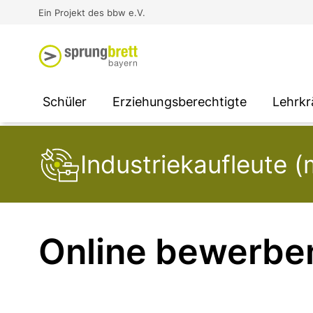
Virtual Reality an Schulen
Media
Berufsorientierung
Ausbildung und Arbeit -
Ein Projekt des bbw e.V.
Unterstützung für
Unternehmen
SOCIAL MEDIA
SOCIAL MEDIA
SOCIAL MEDIA
Schüler
Erziehungsberechtigte
Lehrkr
Industriekaufleute 
Online bewerbe