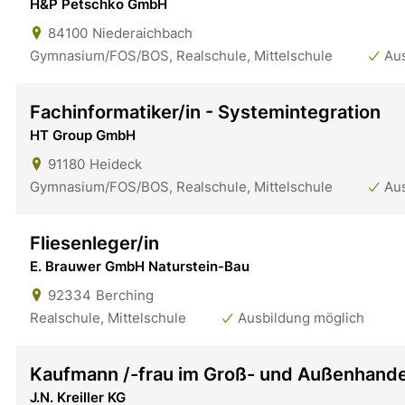
H&P Petschko GmbH
84100
Niederaichbach
Gymnasium/FOS/BOS, Realschule, Mittelschule
Au
Fachinformatiker/in - Systemintegration
HT Group GmbH
91180
Heideck
Gymnasium/FOS/BOS, Realschule, Mittelschule
Au
Fliesenleger/in
E. Brauwer GmbH Naturstein-Bau
92334
Berching
Realschule, Mittelschule
Ausbildung möglich
Kaufmann /-frau im Groß- und Außenhande
J.N. Kreiller KG