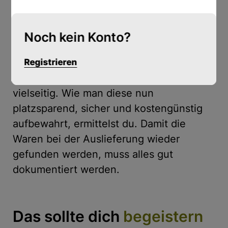
für den Lieferanten weiter.
In anderen Firmen können statt den
Noch kein Konto?
Lebensmitteln auch Kleidung, Heizöl,
Gasflaschen usw. angeliefert werden. Der
Registrieren
Beruf ist also – je nach Betrieb sehr
vielseitig. Wie man diese nun
platzsparend, sicher und kostengünstig
aufbewahrt, ermittelst du. Damit die
Waren bei der Auslieferung wieder
gefunden werden, muss alles gut
dokumentiert werden.
Das sollte dich
begeistern