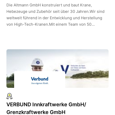
Die Altmann GmbH konstruiert und baut Krane,
Hebezeuge und Zubehör seit über 30 Jahren.Wir sind
weltweit führend in der Entwicklung und Herstellung
von High-Tech-Kranen.Mit einem Team von 50
Mitarbeitern haben wir die weltweit bislang größten
Reinraumkrane konzipiert, produziert und erfolgreich
montiert. Der Sitz unseres Unternehmens befindet sich
in Albaching bei Wasserburg am Inn.Wir bilden folgende
Berufe aus:Konstruktionsmechaniker für Stahl- und
Metallbau(m/w/d)Mechatroniker
(m/w/d)Zerspanungsmechaniker für Dreh- und
Frästechnik (m/w/d)Technischer Produktdesigner
(m/w/d)
VERBUND Innkraftwerke GmbH/
Grenzkraftwerke GmbH