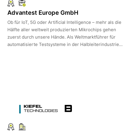
Advantest Europe GmbH
Ob für IoT, 5G oder Artificial Intelligence – mehr als die
Hälfte aller weltweit produzierten Mikrochips gehen
zuerst durch unsere Hände. Als Weltmarktführer für
automatisierte Testsysteme in der Halbleiterindustrie
revolutionieren wir den Markt jeden Tag aufs Neue und
gestalten so die digitale Zukunft. Pionierarbeit in seiner
reinsten Form ist dabei Teil unseres
Selbstverständnisses.Wir geben der Welt eine Antwort
auf die Digitalisierung und unseren Kunden die
Möglichkeit, die Zukunft zu gestalten. Auch du suchst
nach Antworten und Möglichkeiten für deine Zukunft?
Bei uns findest du beides!