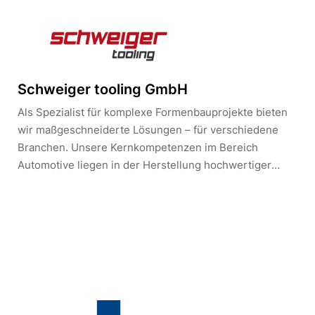
Unternehmensbereichen ein umfassendes Wissen über
materialgerechte Konstruktionen, spezielle
Verarbeitungstechniken und Erfahrungen angesammelt.
Bei Huber & Sohn wird traditionelle, bewährte
Handwerkskunst mit moderner Fertigungstechnologie
Schweiger tooling GmbH
vereint.Wir bilden aus:Industriekaufmann/frau (w/m/d),
Als Spezialist für komplexe Formenbauprojekte bieten
Zimmerer (w/m/d), Schreiner (w/m/d), Metallbauer
wir maßgeschneiderte Lösungen – für verschiedene
(w/m/d) für Konstruktionstechnik, Holzmechaniker
Branchen. Unsere Kernkompetenzen im Bereich
(w/m/d) für Holzverpackung, Kunststoff- und
Automotive liegen in der Herstellung hochwertiger
Kautschuktechnologe (w/m/d), Fachlagerist (w/m/d)
Spritzgießwerkzeuge für Dichtungsbauteile (Sealing),
Faltenbälge (2K), Luftführungen sowie
Front-/Kühlergrills und Motorabdeckungen.Für die
Weißware und andere Industrieanwendungen sind wir
auf komplexe Formenbauprojekte mit Hochläufer-
Stückzahlen spezialisiert.Von der Idee bis zur
Serienreife begleiten wir unsere Kunden mit
umfassender Beratung, Konstruktion, Montage und