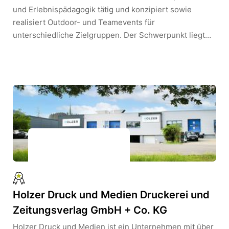
und Erlebnispädagogik tätig und konzipiert sowie
realisiert Outdoor- und Teamevents für
unterschiedliche Zielgruppen. Der Schwerpunkt liegt
auf der Planung, Organisation und Durchführung
praxisnaher Programme mit erlebnispädagogischem
Ansatz.Der Unternehmensstandort befindet sich in
Ingolstadt; je nach Projekt finden Einsätze an
wechselnden Veranstaltungsorten statt. Das Team
besteht aus 30 Mitarbeitenden, darunter Event- und
Outdoor-Trainer:innen, Projekt- und
Eventmanager:innen sowie Praktikant:innen.
Holzer Druck und Medien Druckerei und
Zeitungsverlag GmbH + Co. KG
Holzer Druck und Medien ist ein Unternehmen mit über