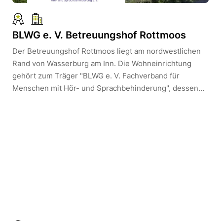
Geschichte und Zukunft einander begegnen.
BLWG e. V. Betreuungshof Rottmoos
Der Betreuungshof Rottmoos liegt am nordwestlichen
Rand von Wasserburg am Inn. Die Wohneinrichtung
gehört zum Träger "BLWG e. V. Fachverband für
Menschen mit Hör- und Sprachbehinderung", dessen
Sitz in München liegt.Der Betreuungshof bietet Platz für
51 Bewohnerinnen und Bewohner und hat eine eigene
"TENE" (Tagesstrukturierende Einheiten nach dem
Erwerbsleben).Es besteht die Möglichkeit der
Ausbildung zum/zur Heilerziehungspfleger/in.