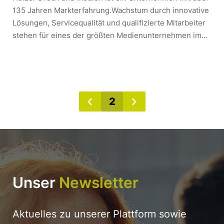
135 Jahren Markterfahrung.Wachstum durch innovative
Lösungen, Servicequalität und qualifizierte Mitarbeiter
stehen für eines der größten Medienunternehmen im
Allgäu.In unserer Druckerei produzieren wir unter
anderem Kataloge, Prospekte, Bücher,
Geschäftsausstattungen, aber auch kostbare Faksimile-
Drucke.Bei Holzer Druck und Medien kannst du
zwischen 5 verschiedenen Ausbildungen wählen. Jede
2
Ausbildung dauert 3 Jahre.- Mediengestalter/in Digital
& Print- Medientechnologe/-technologin Druck-
Medientechnologe/-technologin Druckverarbeitung-
Industriekauffrau/-mann- Fachkraft für Lagerlogistik
Unser
Newsletter
Aktuelles zu unserer Plattform sowie