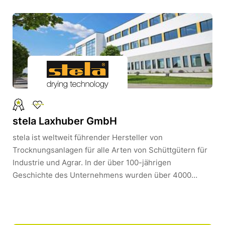
Betriebsklima wider. Bei Bau-Wagner steht der Mensch
im Mittelpunkt.Wir sind regional in den Bereichen
Hochbau, Tiefbau, Ingenieurbau und Wohnhausbau
tätig.
stela Laxhuber GmbH
stela ist weltweit führender Hersteller von
Trocknungsanlagen für alle Arten von Schüttgütern für
Industrie und Agrar. In der über 100-jährigen
Geschichte des Unternehmens wurden über 4000
Trocknungsanlagen hergestellt und in über 60 Länder
geliefert. Das inhabergeführte Familienunternehmen
mit Sitz in Massing zählt 270 Mitarbeiterinnen und