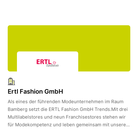
ca. 50 Mitarbeitern und wird erfolgreich von Elke und
Fritz Schaller weitergeführt.Die Palette unserer
Leistungen reicht vom Eigenheim bis zu umfangreichen
Großprojekten. Uns ist bewusst, dass wir unsere hohen
Leistungsansprüche nur mit einem gut ausgebildeten
Team erreichen können. Aus diesem Grund fördern wir
stets die betriebseigene Ausbildung, sowie zusätzliche
Weiterbildungen unserer Mitarbeiter. Seit 1970 sind wir
Mitglied im bayerischen Baugewerbeverband.
Ertl Fashion GmbH
Als eines der führenden Modeunternehmen im Raum
Bamberg setzt die ERTL Fashion GmbH Trends.Mit drei
Multilabelstores und neun Franchisestores stehen wir
für Modekompetenz und leben gemeinsam mit unseren
Mitarbeitern das Thema Mode mit Leib und Seele. Zu