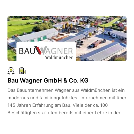
unseren Stores gehören:Tally Weijl, Tom Tailor, s.Oliver,
Street One u. Cecil, Betty Barclay u. Stilistinnen, my
Celinas, Tauros, Wäscheladen.
Bau Wagner GmbH & Co. KG
Das Bauunternehmen Wagner aus Waldmünchen ist ein
modernes und familiengeführtes Unternehmen mit über
145 Jahren Erfahrung am Bau. Viele der ca. 100
Beschäftigten starteten bereits mit einer Lehre in der
Firma und sind seitdem im Betrieb beschäftigt. Das
spiegelt sich besonders im sehr guten und lockeren