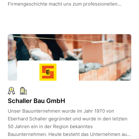
Firmengeschichte macht uns zum professionellen
Partner in der technischen Gebäudeausrüstung - vom
klassischen Handwerk bis hin zu modernster
Informationstechnologie.Seit 2016 kümmern wir von
CARLIS uns um unseren Nachwuchs. Wir gewinnen und
betreuen unsere Azubis und fördern so das eigene
Potenzial in jedem unserer schlauen Füchse.
Schaller Bau GmbH
Unser Bauunternehmen wurde im Jahr 1970 von
Eberhard Schaller gegründet und wurde in den letzten
50 Jahren ein in der Region bekanntes
Bauunternehmen. Heute besteht das Unternehmen aus