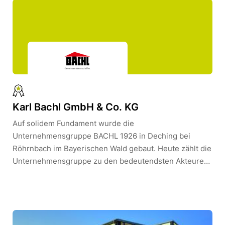
Mitarbeiter, davon 28 Auszubildende. Für unsere
Kunden entwickeln wir individuelle Lösungen - und
bieten damit vielseitige und innovative Arbeitsbereiche.
Karl Bachl GmbH & Co. KG
Auf solidem Fundament wurde die
Unternehmensgruppe BACHL 1926 in Deching bei
Röhrnbach im Bayerischen Wald gebaut. Heute zählt die
Unternehmensgruppe zu den bedeutendsten Akteuren
der Bau- und Baustoffindustrie.Über 2.600 Mitarbeiter
im In- und Ausland arbeiten täglich am Erfolg der
Gruppe.Neben den deutschen Produktionsstandorten
werden heute Werke und Handelsniederlassungen in
Österreich, Tschechien, Ungarn, Italien, Polen,