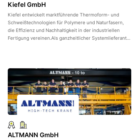
Kiefel GmbH
Kiefel entwickelt marktführende Thermoform- und
Schweißtechnologien für Polymere und Naturfasern,
die Effizienz und Nachhaltigkeit in der industriellen
Fertigung vereinen.Als ganzheitlicher Systemlieferant
begleiten wir unsere Kund*innen von der
Produktentwicklung bis zur Serienproduktion und
liefern maßgeschneiderte, hochpräzise Systeme.Mit
über 70 Jahren Expertise und einem globalen
Vertriebs- und Servicenetzwerk ist „Made by Kiefel“ ein
Prädikat für Qualität, Innovationskraft und langfristige
Partnerschaften. Unsere Maschinen entstehen weltweit
in strategisch wichtigen Märkten, um lokal die höchsten
Fertigungsstandards direkt zu unseren Kund*innen zu
bringen und überall Effizienz, Qualität und Innovation
sicherzustellen.
ALTMANN GmbH