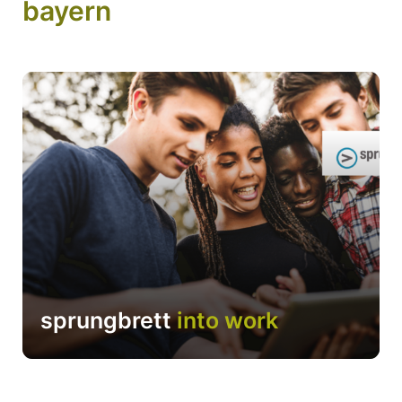
bayern
sprungbrett
into work