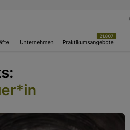
21.807
äfte
Unternehmen
Praktikumsangebote
s:
er*in