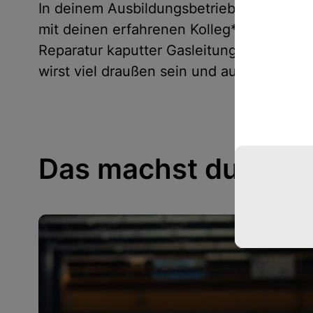
In deinem Ausbildungsbetrieb bist du ab 
mit deinen erfahrenen Kolleg*innen mach
Reparatur kaputter Gasleitungen alles r
wirst viel draußen sein und auch unter de
Das machst du im B