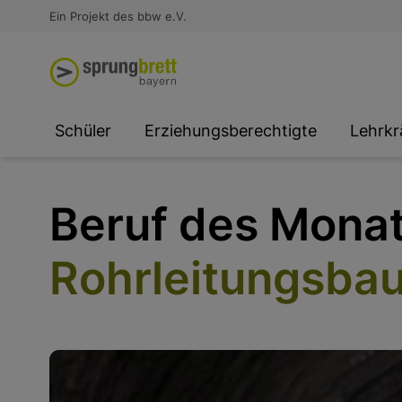
Virtual Reality an Schulen
Media
Berufsorientierung
Ausbildung und Arbeit -
Ein Projekt des bbw e.V.
Unterstützung für
Unternehmen
SOCIAL MEDIA
SOCIAL MEDIA
SOCIAL MEDIA
Schüler
Erziehungsberechtigte
Lehrkr
Beruf des Monat
Rohrleitungsbau