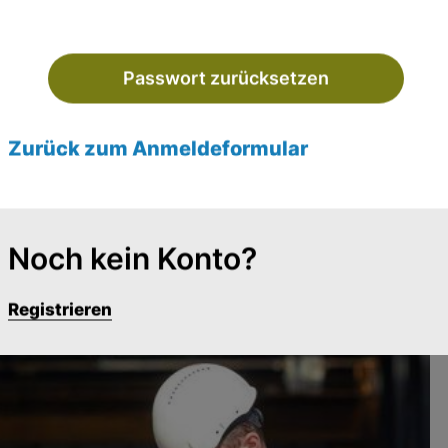
Tag 1 auf der Baustelle am Start! Zusammen
t ihr von 1-tägigen Hausanschlüssen bis zur
und um das Thema Rohre und Leitungen. Du
r Erde arbeiten.
Zurück zum Anmeldeformular
eruf
Noch kein Konto?
Registrieren