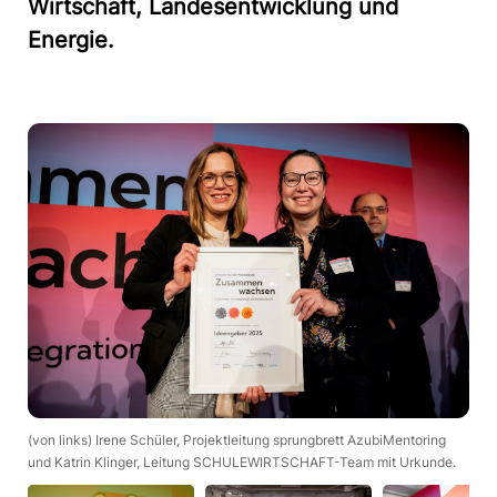
Wirtschaft, Landesentwicklung und
Energie.
Grup
(von links) Irene Schüler, Projektleitung sprungbrett AzubiMentoring
und Katrin Klinger, Leitung SCHULEWIRTSCHAFT-Team mit Urkunde.