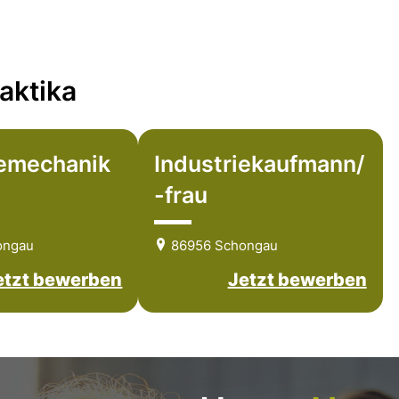
aktika
iemechanik
Industriekaufmann/
-frau
ongau
86956 Schongau
etzt bewerben
Jetzt bewerben