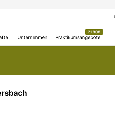
21.808
äfte
Unternehmen
Praktikumsangebote
ersbach