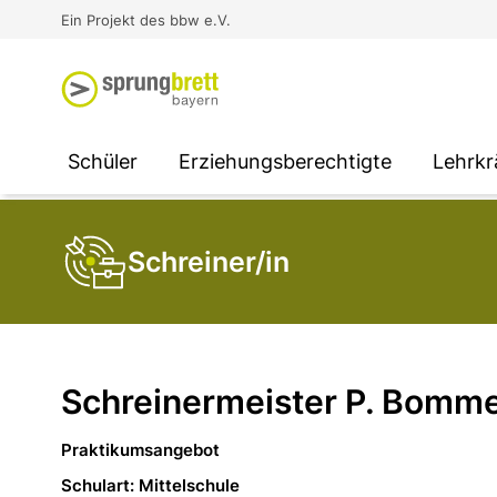
Virtual Reality an Schulen
Media
Berufsorientierung
Ausbildung und Arbeit -
Ein Projekt des bbw e.V.
Unterstützung für
Unternehmen
SOCIAL MEDIA
SOCIAL MEDIA
SOCIAL MEDIA
Schüler
Erziehungsberechtigte
Lehrkr
Schreiner/in
Schreinermeister P. Bomm
Praktikumsangebot
Schulart: Mittelschule