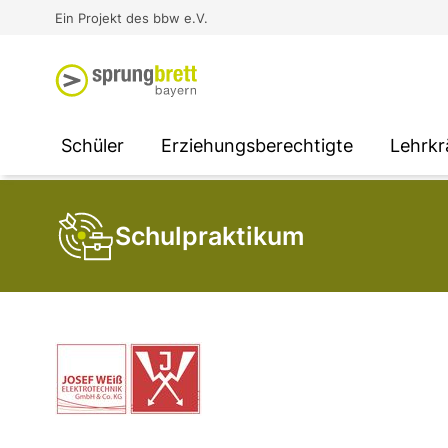
Virtual Reality an Schulen
Media
Berufsorientierung
Ausbildung und Arbeit -
Ein Projekt des bbw e.V.
Unterstützung für
Unternehmen
SOCIAL MEDIA
SOCIAL MEDIA
SOCIAL MEDIA
Schüler
Erziehungsberechtigte
Lehrkr
Schulpraktikum