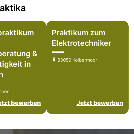
aktika
praktikum
Praktikum zum
Elektrotechniker
beratung &
83059 Kolbermoor
igkeit in
n
chen
etzt bewerben
Jetzt bewerben