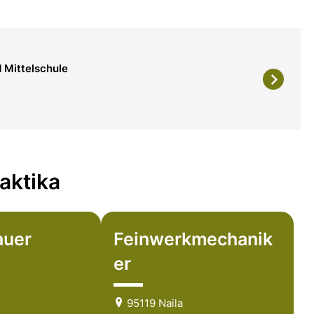
 Mittelschule
aktika
auer
Feinwerkmechanik
er
95119 Naila