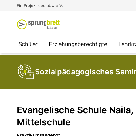
Virtual Reality an Schulen
Media
Berufsorientierung
Ausbildung und Arbeit -
Ein Projekt des bbw e.V.
Unterstützung für
Unternehmen
SOCIAL MEDIA
SOCIAL MEDIA
SOCIAL MEDIA
Schüler
Erziehungsberechtigte
Lehrkr
Sozialpädagogisches Semin
Evangelische Schule Naila,
Mittelschule
Praktikumsangebot