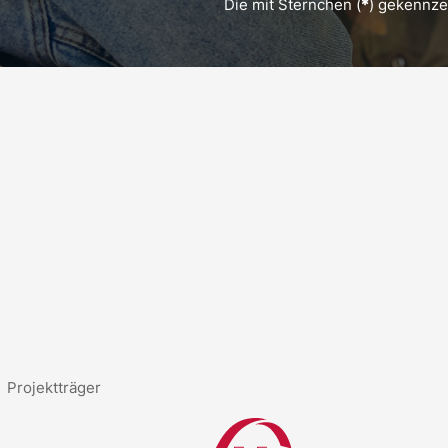
Die mit Sternchen (
*
) gekennzei
Projektträger