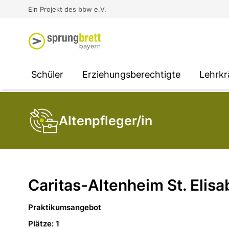
Virtual Reality an Schulen
Media
Berufsorientierung
Ausbildung und Arbeit -
Ein Projekt des bbw e.V.
Unterstützung für
Unternehmen
SOCIAL MEDIA
SOCIAL MEDIA
SOCIAL MEDIA
Schüler
Erziehungsberechtigte
Lehrkr
Altenpfleger/in
Caritas-Altenheim St. Elisa
Praktikumsangebot
Plätze: 1