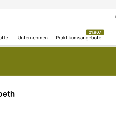
21.807
äfte
Unternehmen
Praktikumsangebote
beth