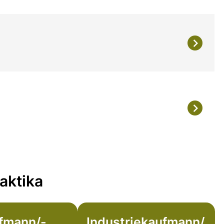
aktika
fmann/-
Industriekaufmann/