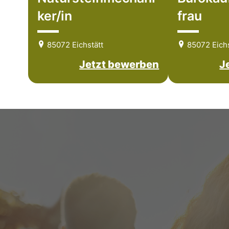
ker/in
frau
85072 Eichstätt
85072 Eichs
Jetzt bewerben
J