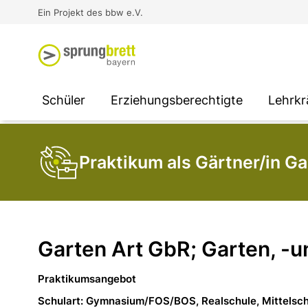
Virtual Reality an Schulen
Media
Berufsorientierung
Ausbildung und Arbeit -
Ein Projekt des bbw e.V.
Unterstützung für
Unternehmen
SOCIAL MEDIA
SOCIAL MEDIA
SOCIAL MEDIA
Schüler
Erziehungsberechtigte
Lehrkr
Praktikum als Gärtner/in G
Garten Art GbR; Garten, -
Praktikumsangebot
Schulart: Gymnasium/FOS/BOS, Realschule, Mittelsc