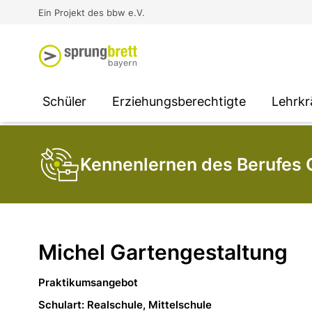
Virtual Reality an Schulen
Media
Berufsorientierung
Ausbildung und Arbeit -
Ein Projekt des bbw e.V.
Unterstützung für
Unternehmen
SOCIAL MEDIA
SOCIAL MEDIA
SOCIAL MEDIA
Schüler
Erziehungsberechtigte
Lehrkr
Kennenlernen des Berufes 
Michel Gartengestaltung
Praktikumsangebot
Schulart: Realschule, Mittelschule