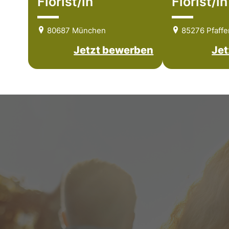
Florist/in
Florist/in
80687 München
85276 Pfaffe
Jetzt bewerben
Jet