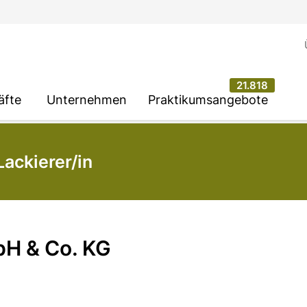
21.818
äfte
Unternehmen
Praktikumsangebote
Lackierer/in
bH & Co. KG