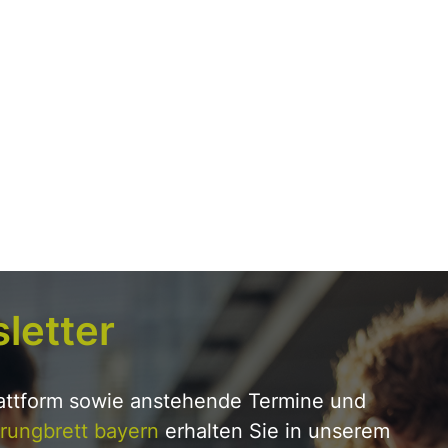
letter
lattform sowie anstehende Termine und
rungbrett bayern
erhalten Sie in unserem