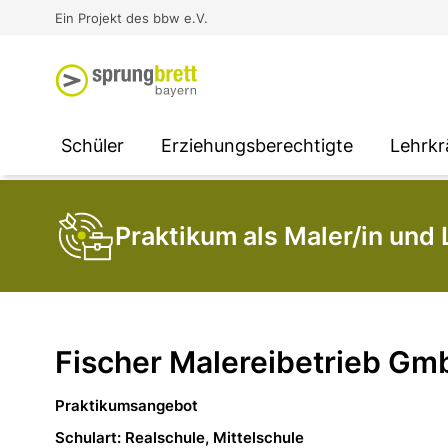
Virtual Reality an Schulen
Media
Berufsorientierung
Ausbildung und Arbeit -
Ein Projekt des bbw e.V.
Unterstützung für
Unternehmen
SOCIAL MEDIA
SOCIAL MEDIA
SOCIAL MEDIA
Schüler
Erziehungsberechtigte
Lehrkr
Praktikum als Maler/in und 
Fischer Malereibetrieb Gm
Praktikumsangebot
Schulart: Realschule, Mittelschule