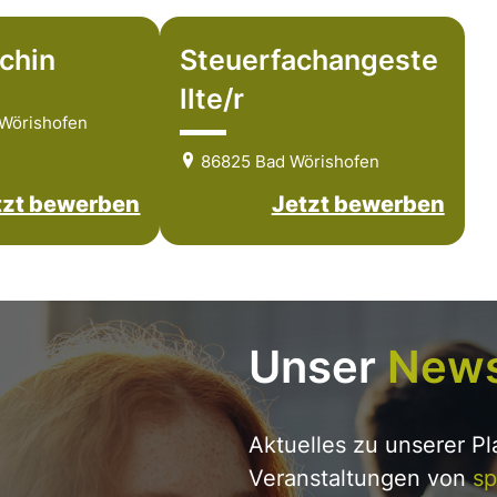
chin
Steuerfachangeste
llte/r
Wörishofen
86825 Bad Wörishofen
tzt bewerben
Jetzt bewerben
Unser
News
Aktuelles zu unserer P
Veranstaltungen von
sp