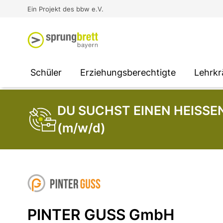
Virtual Reality an Schulen
Media
Berufsorientierung
Ausbildung und Arbeit -
Ein Projekt des bbw e.V.
Unterstützung für
Unternehmen
SOCIAL MEDIA
SOCIAL MEDIA
SOCIAL MEDIA
Schüler
Erziehungsberechtigte
Lehrkr
DU SUCHST EINEN HEISSEN
(m/w/d)
PINTER GUSS GmbH