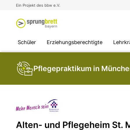
Virtual Reality an Schulen
Media
Berufsorientierung
Ausbildung und Arbeit -
Ein Projekt des bbw e.V.
Unterstützung für
Unternehmen
SOCIAL MEDIA
SOCIAL MEDIA
SOCIAL MEDIA
Schüler
Erziehungsberechtigte
Lehrkr
Pflegepraktikum in Münche
Alten- und Pflegeheim St. 