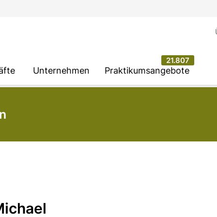
21.807
äfte
Unternehmen
Praktikumsangebote
n
Michael