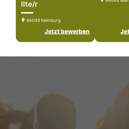
84048 Mai
llte/r
84048 Mainburg
Jetzt bewerben
Je