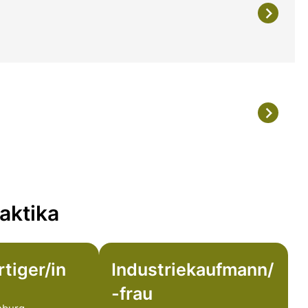
aktika
tiger/in
Industriekaufmann/
-frau