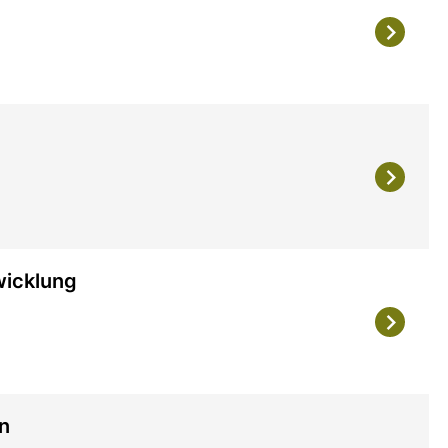
wicklung
on