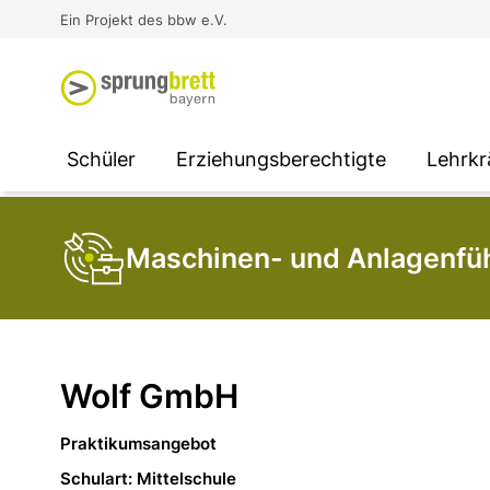
Virtual Reality an Schulen
Media
Berufsorientierung
Ausbildung und Arbeit -
Ein Projekt des bbw e.V.
Unterstützung für
Unternehmen
SOCIAL MEDIA
SOCIAL MEDIA
SOCIAL MEDIA
Schüler
Erziehungsberechtigte
Lehrkr
Maschinen- und Anlagenfüh
Wolf GmbH
Praktikumsangebot
Schulart: Mittelschule