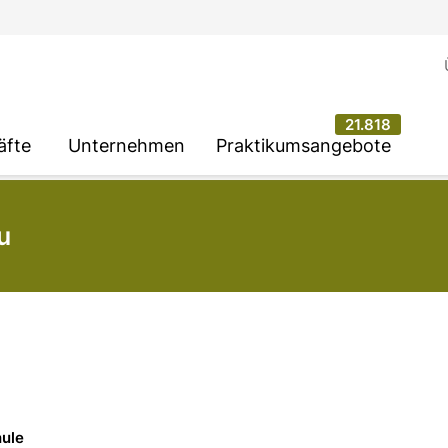
21.818
äfte
Unternehmen
Praktikumsangebote
u
hule