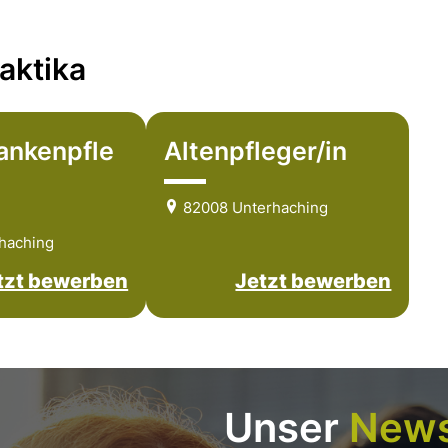
aktika
ankenpfle
Altenpfleger/in
82008 Unterhaching
haching
tzt bewerben
Jetzt bewerben
Unser
News