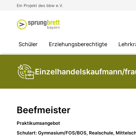
Virtual Reality an Schulen
Media
Berufsorientierung
Ausbildung und Arbeit -
Ein Projekt des bbw e.V.
Unterstützung für
Unternehmen
SOCIAL MEDIA
SOCIAL MEDIA
SOCIAL MEDIA
Schüler
Erziehungsberechtigte
Lehrkr
Einzelhandelskaufmann/fra
Beefmeister
Praktikumsangebot
Schulart: Gymnasium/FOS/BOS, Realschule, Mittelsc