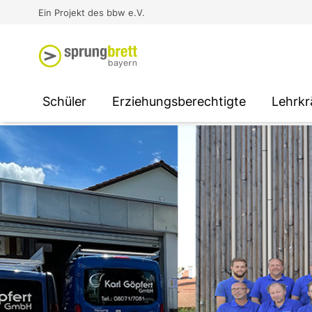
Virtual Reality an Schulen
Media
Berufsorientierung
Ausbildung und Arbeit -
Ein Projekt des bbw e.V.
Unterstützung für
Unternehmen
SOCIAL MEDIA
SOCIAL MEDIA
SOCIAL MEDIA
Schüler
Erziehungsberechtigte
Lehrkr