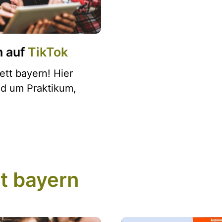
h auf
TikTok
ett bayern! Hier
und um Praktikum,
t bayern