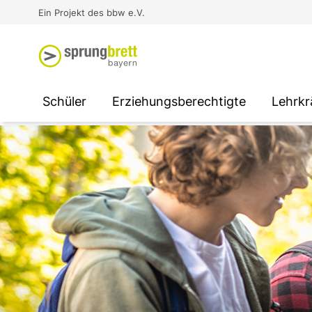
Virtual Reality an Schulen
Media
Berufsorientierung
Ausbildung und Arbeit -
Ein Projekt des bbw e.V.
Unterstützung für
Unternehmen
SOCIAL MEDIA
SOCIAL MEDIA
SOCIAL MEDIA
Schüler
Erziehungsberechtigte
Lehrkr