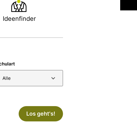
Ideenfinder
chulart
Alle
Los geht's!