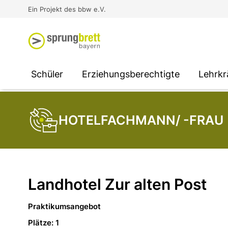
Virtual Reality an Schulen
Media
Berufsorientierung
Ausbildung und Arbeit -
Ein Projekt des bbw e.V.
Unterstützung für
Unternehmen
SOCIAL MEDIA
SOCIAL MEDIA
SOCIAL MEDIA
Schüler
Erziehungsberechtigte
Lehrkr
HOTELFACHMANN/ -FRAU
Landhotel Zur alten Post
Praktikumsangebot
Plätze: 1