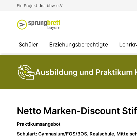
Virtual Reality an Schulen
Media
Berufsorientierung
Ausbildung und Arbeit -
Ein Projekt des bbw e.V.
Unterstützung für
Unternehmen
SOCIAL MEDIA
SOCIAL MEDIA
SOCIAL MEDIA
Schüler
Erziehungsberechtigte
Lehrkr
Ausbildung und Praktikum 
Netto Marken-Discount Sti
Praktikumsangebot
Schulart: Gymnasium/FOS/BOS, Realschule, Mittelsc