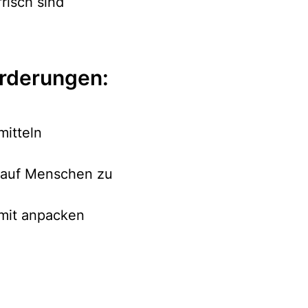
frisch sind
rderungen:
itteln
e auf Menschen zu
 mit anpacken