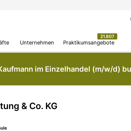
21.807
äfte
Unternehmen
Praktikumsangebote
Kaufmann im Einzelhandel (m/w/d) b
ftung & Co. KG
hule