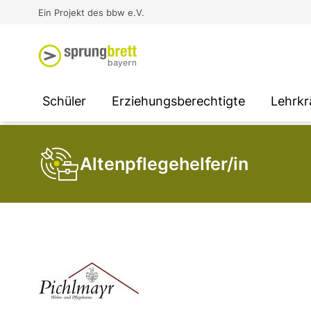
Virtual Reality an Schulen
Media
Berufsorientierung
Ausbildung und Arbeit -
Ein Projekt des bbw e.V.
Unterstützung für
Unternehmen
SOCIAL MEDIA
SOCIAL MEDIA
SOCIAL MEDIA
Schüler
Erziehungsberechtigte
Lehrkr
Altenpflegehelfer/in