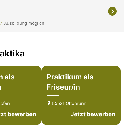
Ausbildung möglich
aktika
m als
Praktikum als
n
Friseur/in
hofen
85521 Ottobrunn
tzt bewerben
Jetzt bewerben