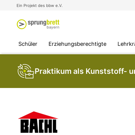
Virtual Reality an Schulen
Media
Berufsorientierung
Ausbildung und Arbeit -
Ein Projekt des bbw e.V.
Unterstützung für
Unternehmen
SOCIAL MEDIA
SOCIAL MEDIA
SOCIAL MEDIA
Schüler
Erziehungsberechtigte
Lehrkr
Praktikum als Kunststoff- 