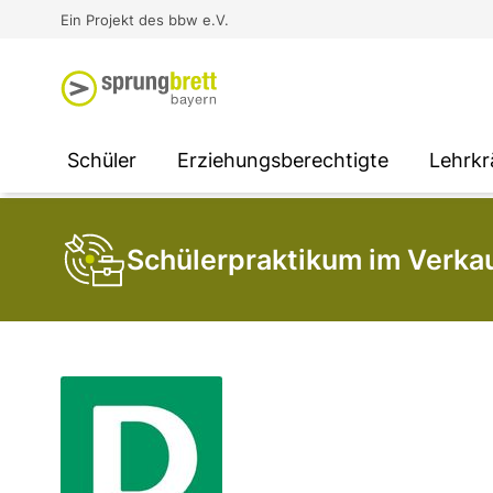
Virtual Reality an Schulen
Media
Berufsorientierung
Ausbildung und Arbeit -
Ein Projekt des bbw e.V.
Unterstützung für
Unternehmen
SOCIAL MEDIA
SOCIAL MEDIA
SOCIAL MEDIA
Schüler
Erziehungsberechtigte
Lehrkr
Schülerpraktikum im Verka