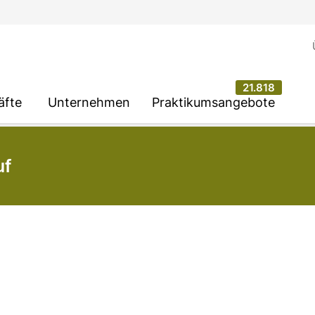
21.818
äfte
Unternehmen
Praktikumsangebote
uf