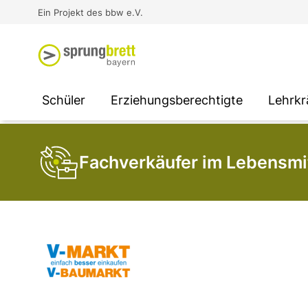
Virtual Reality an Schulen
Media
Berufsorientierung
Ausbildung und Arbeit -
Ein Projekt des bbw e.V.
Unterstützung für
Unternehmen
SOCIAL MEDIA
SOCIAL MEDIA
SOCIAL MEDIA
Schüler
Erziehungsberechtigte
Lehrkr
Fachverkäufer im Lebensmit